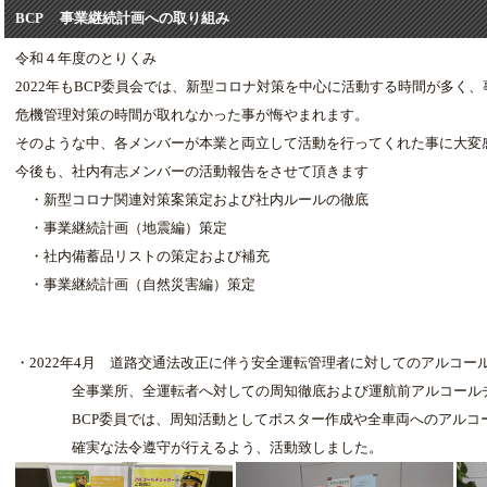
BCP 事業継続計画への取り組み
令和４年度のとりくみ
2022年もBCP委員会では、新型コロナ対策を中心に活動する時間が多く
危機管理対策の時間が取れなかった事が悔やまれます。
そのような中、各メンバーが本業と両立して活動を行ってくれた事に大変
今後も、社内有志メンバーの活動報告をさせて頂きます
・新型コロナ関連対策案策定および社内ルールの徹底
・事業継続計画（地震編）策定
・社内備蓄品リストの策定および補充
・事業継続計画（自然災害編）策定
・2022年4月 道路交通法改正に伴う安全運転管理者に対してのアルコー
全事業所、全運転者へ対しての周知徹底および運航前アルコールチ
BCP委員では、周知活動としてポスター作成や全車両へのアルコー
確実な法令遵守が行えるよう、活動致しました。