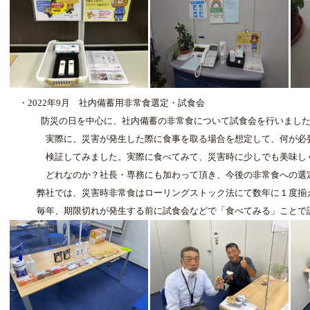
・2022年9月 社内備蓄用非常食選定・試食会
防災の日を中心に、社内備蓄の非常食について試食会を行いました
実際に、災害が発生した際に食事を取る場合を想定して、何が必要
検証してみました。実際に食べてみて、災害時に少しでも美味しく
どれなのか？社長・専務にも加わって頂き、今後の非常食への選定
弊社では、災害時非常食はローリングストック法にて数年に１度揃
毎年、期限切れが発生する前に試食会などで「食べてみる」ことで