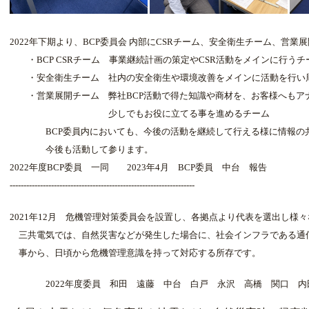
2022年下期より、BCP委員会 内部にCSRチーム、安全衛生チーム、営
・BCP CSRチーム 事業継続計画の策定やCSR活動をメインに行うチ
・安全衛生チーム 社内の安全衛生や環境改善をメインに活動を行い
・営業展開チーム 弊社BCP活動で得た知識や商材を、お客様へもア
少しでもお役に立てる事を進めるチーム
BCP委員内においても、今後の活動を継続して行える様に情報の共
今後も活動して参ります。
2022年度BCP委員 一同 2023年4月 BCP委員 中台 報告
-------------------------------------------------------------------
2021年12月 危機管理対策委員会を設置し、各拠点より代表を選出し様
三共電気では、自然災害などが発生した場合に、社会インフラである通
事から、日頃から危機管理意識を持って対応する所存です。
2022年度委員 和田 遠藤 中台 白戸 永沢 高橋 関