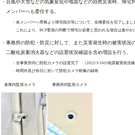
・台風や大雪などの気象変化や地震などの自然災害時、帰宅
メンバーへも委任する。
・各メンバーへ専務より帰宅指示等について、全権委任を完了しまし
これにより、BCP委員の判断で帰宅が必要と思われる場合は速やか
・事務所の防犯・防災に対して、また災害発生時の被害状況
二酸化炭素消火器などの設置状況確認を含め増設を行う。
・全事業所内に防犯カメラの設置完了 （2022/3/16の地震被害状況
・時間外及び休日に於いて防犯カメラ映像の録画
倉庫内監視カメラ 事務所内監視カメラ