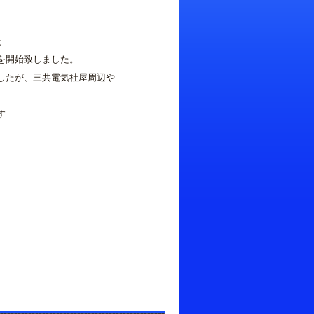
た
を開始致しました。
たが、三共電気社屋周辺や
す