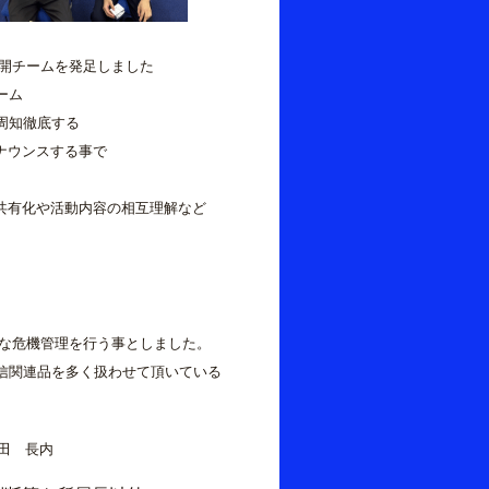
業展開チームを発足しました
ーム
周知徹底する
ナウンスする事で
有化や活動内容の相互理解など
々な危機管理を行う事としました。
信関連品を多く扱わせて頂いている
口 内田 長内